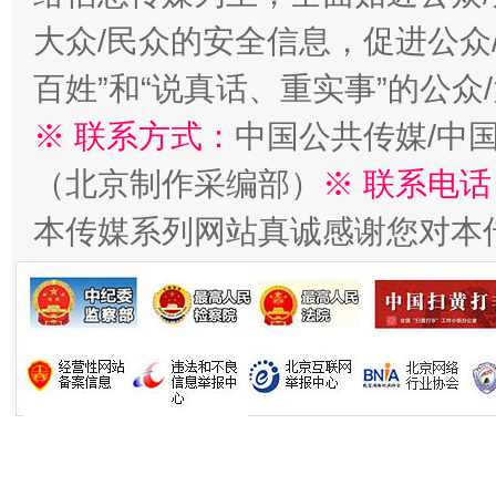
在谋一域中谋全局
大众/民众的安全信息，促进公众
百姓”和“说真话、重实事”的公众
※ 联系方式：
中国公共传媒/中
（北京制作采编部）
※ 联系电话
本传媒系列网站真诚感谢您对本
习近平的博鳌关键词
魏明亮