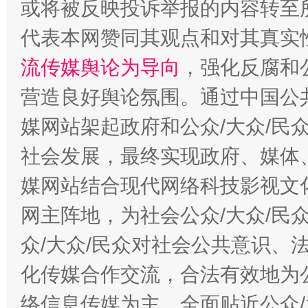
或将被反映投诉举报的内容转至
代表本网赞同其观点和对其真实
流传媒舆论为导向
，强化反腐和
营造良好舆论氛围。通过中国公共
这是一记警钟！
谢
媒网站架起政府和公众/大众/民
社会发展，最终实现政府、媒体、
媒网站结合现代网络科技影视文
网主阵地，为社会公众/大众/民
众/大众/民众对社会公共意识、
化传媒合作交流，合法有效地为公
络信息传媒为主，全面贴近公众/
今