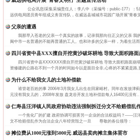
威远供电局开展“青春文明行”主题宣传活动
公众讯息l采集采编责任人：李八中（采编号：public-177）：
远供电局团员青年组成义务宣传队，在威远县城城市花园广场开展“青春文明行”
父亲的遭遇
我那早入苍老的父亲一个真实的故事，记录我那向往正义的父亲 我的
阆中市一名普通的不能再普通的工人。也和许多的父亲一样，为着生活而操
四川省资中县XXX擅自开挖黄沙破坏耕地 导致大面积路面
四川省资中县XXXXXXX擅自开挖黄沙破坏耕地 导致大面积路面崩
资修建的公路在不到一个月的时间如今以是面目全非,心疼的不紧紧是路,更
为什么不给我女儿的土地补偿款
谁管老百姓的事 2006年3月我女儿出生在田家峪村。同年在发放津蓟
元没有我女儿的，2008年发放 盘龙谷开发土地补偿款每人16400元没有..
仁寿县汪洋镇人民政府协助违法强制拆迁分文不给赔偿乱
一个焦化厂的扩建 政府协调可损害另一企业的合法权益吗？——汪
文不给赔偿乱作为合法企业八年经营毁之一旦 尊敬的各位领导： 我
网上购药对药下症？
摊位费从1000元涨到5000元 威远县卖肉摊主集体罢市