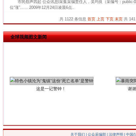
市民怨声四起 公众讯息l采集采编责任人，吴均良（采编号：public
位“涨”…… 2009年12月24日凌晨6点..
共 1122 条信息
首页
上页
下页
末页
共 141
全球视频图文新闻
这是一记警钟！
谢
关于我们
|
公众采编部
|
法律声明
| 中国