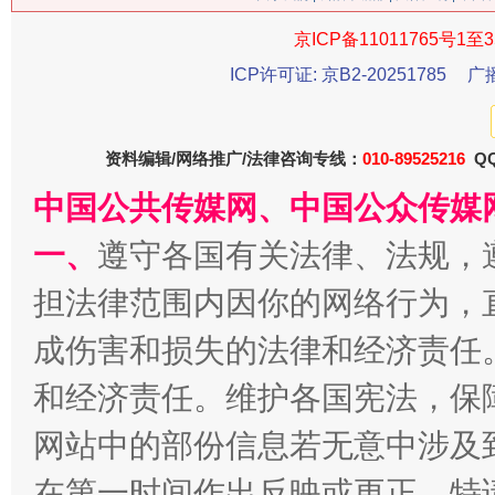
今
京ICP备11011765号1至3
在谋一域中谋全局
ICP许可证: 京B2-20251785
广
资料编辑/网络推广/法律咨询专线：
010-89525216
QQ
中国公共传媒网、中国公众传媒
一、
遵守各国有关法律、法规，
担法律范围内因你的网络行为，
习近平的博鳌关键词
魏明亮
成伤害和损失的法律和经济责任
和经济责任。维护各国宪法，保
网站中的部份信息若无意中涉及
在第一时间作出反映或更正。特