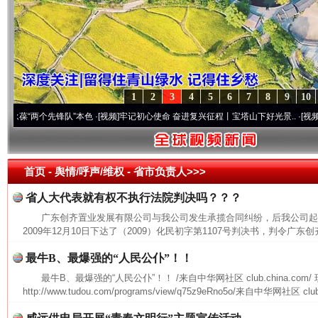
1
2
3
4
5
6
7
8
9
10
“两个先锋队”本色
·[视频]
牢记初心使命 奋进复兴征程丨宝塔山下好光景..
·[视频]
因党而
首页
- 舆情/呼声/维权 -
省市负责人>>>
省人大代表就有权不执行法院判决吗？？？
广东创齐置业发展有限公司与我公司发生承揽合同纠纷，后我公司起
2009年12月10日下达了（2009）化民初字第1107号判决书，判令广东创
最牛B、最爆强的“人民公仆”！！
最牛B、最爆强的“人民公仆”！！ /来自中华网社区 club.china.com/
http://www.tudou.com/programs/view/q75z9eRno5o/来自中华网社区 cl