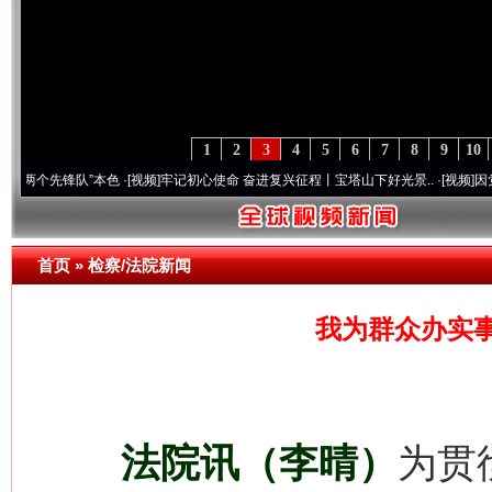
1
2
3
4
5
6
7
8
9
10
锋队”本色
·[视频]
牢记初心使命 奋进复兴征程丨宝塔山下好光景..
·[视频]
因党而生 为党
首页
»
检察/法院新闻
我为群众办实
法院讯（李晴）
为贯