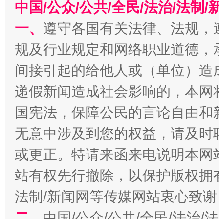
中国/公众/公共/全民/法治/法
一、
遵守各国有关法律、法规，
今
在谋一域中谋全局
规及行业规定和网络职业道德，
间接引起的给他人或（单位）造
递假新闻造成社会影响的，本网
国宪法，保障公民的言论自由和
无意中涉及到您的权益，请及时
或更正。特请来函来电说明本网
习近平的博鳌关键词
魏明亮
站有权先行撤除，以保护版权拥有者
法制/新闻网等传媒网站衷心致谢
二、
中国/公众/公共/全民/法治