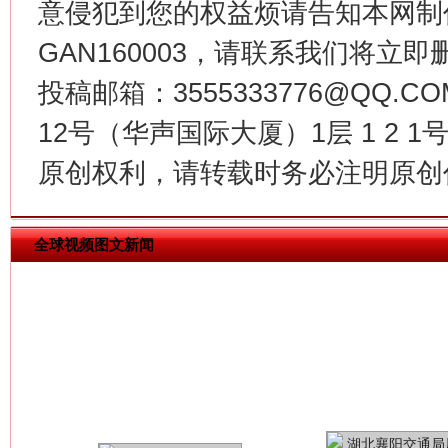
意侵犯到您的权益烦请告知本网制作采编
GAN160003，请联系我们将立即删
投稿邮箱：3555333776@QQ
今
在谋一域中谋全局
12号（华声国际大厦）1层 1 2
原创权利，请转载时务必注明原创作
全球视频图文新闻
习近平的博鳌关键词
魏明亮