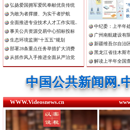
弘扬爱国拥军爱民奉献优良传统
"
中国公众新闻网.
反
为敢为者撑腰、为实干者护航
败
全面推进专业技术人才工作实现..
中纪委：上半年处
事关公共资源交易中心招标投标
广州南航建设有
中国公民新闻网.
生态环境监测“十五五”规划
新疆维吾尔自治
部署28条重点任务举措扩大消费
红船起航处 潮起向未来
广州首
黑龙江省佳木斯
从抓作风入手推进全面从严治党
解读上半年全国
中国公共新闻网.
数据
中国法制新闻网.
WWW.Videosnews.cn
ww
中国法治新闻网.
三年瞒报超千万 隐匿收入偷税被查处..