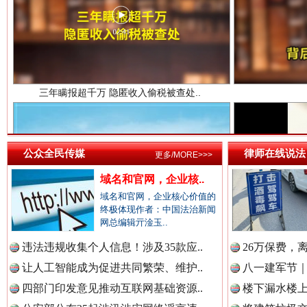
中国法院新闻网.
中国检察新闻网.
公众全民传媒
律师在线说法
更多/MORE>>>
中国医药新闻网.
祁连巍巍树丰碑
域名和官网，企业核..
高回报
域名和官网，企业核心价值的
终极体现作者：中国法治新闻
网总编辑亓淦玉..
中国企业新闻网.
违法违规收集个人信息！涉及35款应..
26万保费，
让人工智能成为促进共同繁荣、维护..
八一建军节｜
四部门印发意见推动互联网基础资源..
楼下漏水楼上