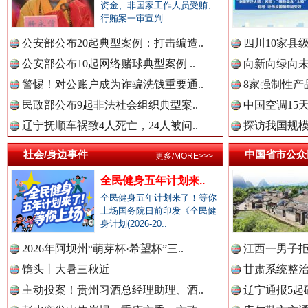
资金、非国家工作人员受贿、
中国全民新闻网.
行贿案一审宣判..
公安部公布20起典型案例：打击编造..
四川10家县
公安部公布10起网络赌球典型案例 ..
向新向绿向未
中国公众新闻网.
警惕！对公账户成为诈骗洗钱重要通..
8家强制性产
民政部公布9起非法社会组织典型案..
中国空调15
衣柜里的秘密
高速路上
辽宁抚顺车祸致4人死亡，24人被问..
探访我国规模
中国公民新闻网.
社会/身边事件
中国省市公众
更多/MORE>>>
全民健身五年计划来..
全民健身五年计划来了！等你
中国公共新闻网.
上场国务院日前印发《全民健
身计划(2026-20..
2026年阿坝州“萌芽杯·希望杯”三..
江西一男子拒
镜头丨大暑三秋近
甘肃系统整治
中国法制新闻网.
主动投案！贵州习酒总经理助理、酒..
辽宁通报5起
春天里的科技盛宴