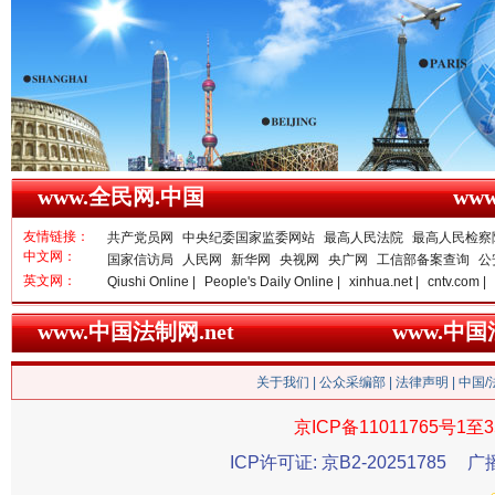
一枚“钉子”竟然扎入要害部门
www.全民网.中国
ww
友情链接：
共产党员网
中央纪委国家监委网站
最高人民法院
最高人民检察
中文网：
国家信访局
人民网
新华网
央视网
央广网
工信部备案查询
公
英文网：
Qiushi Online |
People's Daily Online |
xinhua.net |
cntv.com |
www.中国法制网.net
www.中
雄关漫道展新颜
“
关于我们
|
公众采编部
|
法律声明
| 中国
京ICP备11011765号1至3
ICP许可证: 京B2-20251785
广