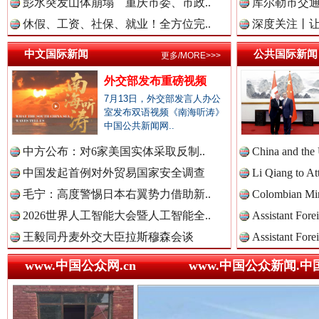
彭水突发山体崩塌 重庆市委、市政..
库尔勒市交通
休假、工资、社保、就业！全方位完..
深度关注丨让
中国法治新闻网.
中文国际新闻
公共国际新闻
更多/MORE>>>
外交部发布重磅视频
中国法院新闻网.
7月13日，外交部发言人办公
室发布双语视频《南海听涛》
中国公共新闻网..
中方公布：对6家美国实体采取反制..
China and the
中国检察新闻网.
中国发起首例对外贸易国家安全调查
巳巳如意，开工大吉！
Li Qiang to At
三轮上
毛宁：高度警惕日本右翼势力借助新..
Colombian Mini
2026世界人工智能大会暨人工智能全..
Assistant Fore
中国医药新闻网.
王毅同丹麦外交大臣拉斯穆森会谈
Assistant Fore
www.中国公众网.cn
www.中国公众新闻.中
中国企业新闻网.