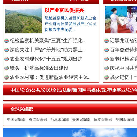
以产业富民促振兴
纪检监察机关监督护航农业全
产业链高质量发展以产业富民
促振兴中央纪委..
纪检监察机关聚焦“三夏”生产强化..
记黑龙江省双
深度关注丨严管“册外地”助力黑土..
百年奋进铸辉
农业农村现代化“十五五”规划出炉
新老纪检监察
镜头丨护航高标准农田建设
庆祝中国共产
祁连巍巍树丰碑
高回报
农业农村部：促进新型农业经营主体..
战火记忆丨“
中国/公众/公共/公民/全民/法制/新闻网与媒体/政府/企事业/
全球采编部
中国采编部
香港采编部
台湾采编部
美国采编部
日本采编部
英国采编部