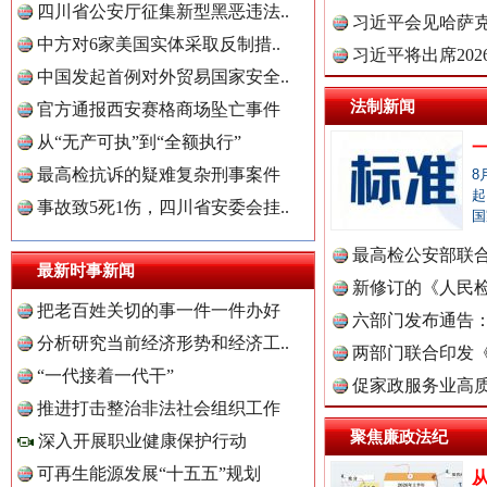
四川省公安厅征集新型黑恶违法..
理高级..
习近平会见哈萨
中方对6家美国实体采取反制措..
习近平将出席20
中国发起首例对外贸易国家安全..
球治理..
“后车司机肯定在骂我”
法制新闻
全民健身
官方通报西安赛格商场坠亡事件
从“无产可执”到“全额执行”
最高检抗诉的疑难复杂刑事案件
8
起
事故致5死1伤，四川省安委会挂..
国
最高检公安部联
最新时事新闻
周岁未..
新修订的《人民
把老百姓关切的事一件一件办好
布
六部门发布通告
分析研究当前经济形势和经济工..
两部门联合印发
“一代接着一代干”
定》
促家政服务业高质
世界屋脊 天路回响
永
推进打击整治非法社会组织工作
中国全民新闻网.
聚焦廉政法纪
深入开展职业健康保护行动
可再生能源发展“十五五”规划