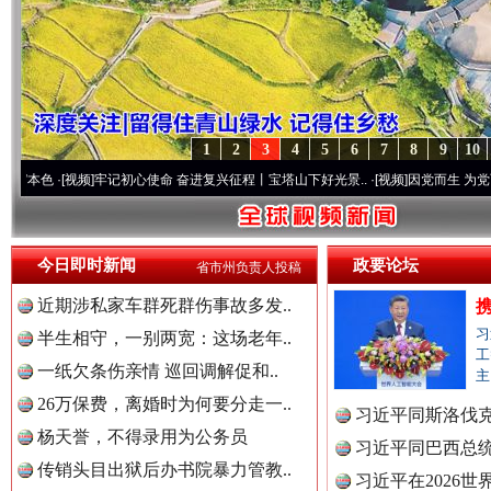
1
2
3
4
5
6
7
8
9
10
视频]
牢记初心使命 奋进复兴征程丨宝塔山下好光景..
·[视频]
因党而生 为党而战——百年“
今日即时新闻
政要论坛
省市州负责人投稿
近期涉私家车群死群伤事故多发..
习
半生相守，一别两宽：这场老年..
工
一纸欠条伤亲情 巡回调解促和..
主
26万保费，离婚时为何要分走一..
习近平同斯洛伐
杨天誉，不得录用为公务员
习近平同巴西总
传销头目出狱后办书院暴力管教..
习近平在2026