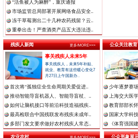
中国参政网.中
“活鱼被人为麻醉”，重庆通报
市场监管总局部署开展网络食品安全..
冻干草莓测出二十几种农药残留？云..
重拳出击！严查酒类产品五大违法违..
红船起航处 潮起向未来
广州首
残疾人新闻
公众关注教育
更多/MORE>>>
事关残疾人未来5年
事关残疾人，未来5年补贴、
就业、教育有这些暖心变化7
月27日上午国新办..
首次将“孤独症全生命周期关爱促进..
少年逐梦赛场
推动智能导盲机器人、智能导盲杖、..
上海交大医
如何让脑机接口等前沿科技造福残疾..
教育部部长怀
最高检联合中国残联发布残疾未成年..
国家大学科技
多部门发文要求做好农村残疾人常态..
《体育强国建
三年瞒报超千万 隐匿收入偷税被查处..
农业农村
公众形象展
更多/MORE>>>