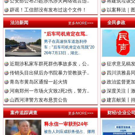
中国农业新闻网.
公安部公布25起涉汛涉灾网络谣言违..
将建筑垃圾
辟谣！工信部没有发布过这个文件！
以案释法｜图“
法治新闻
全民参政
一枚“钉子”竟然扎入要害部门
更多/MORE>>>
中国视频新闻网.
“后车司机肯定在骂..
男子在高速快车道急刹停
车："后车司机肯定在骂我"20
26年7月13日，湖北..
中国廉政法纪网.
近期涉私家车群死群伤事故多发，公..
征求意见稿发
传销头目出狱后办书院暴力管教孩子..
四川洪雅县同
青岛市黄岛区通报一起火情
政治监督更
中国律师在线.中
河南郑州一市场火灾致2死2伤，警方..
深度关注丨
山西河津警方发布悬赏公告
建言献策丨持
雄关漫道展新颜
“
中国参政网.中
案件追踪调查
财经/企业公
更多/MORE>>>
释永信一审获刑24年
被告人刘应成职务侵占、挪用