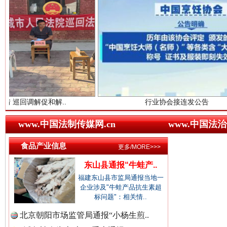
“后车司机肯定在骂我”
全民健身
中国农业新闻网.
中国视频新闻网.
和解..
行业协会接连发公告
www.中国法制传媒网.cn
www.中国法治
中国廉政法纪网.
食品产业信息
更多/MORE>>>
世界屋脊 天路回响
永
东山县通报“牛蛙产..
福建东山县市监局通报当地一
中国律师在线.中
企业涉及"牛蛙产品抗生素超
标问题"：相关情..
北京朝阳市场监管局通报“小杨生煎..